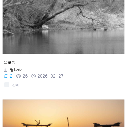
외로움
땅나라
2
26
2026-02-27
선택