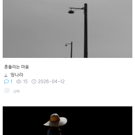
흔들리는 마음
땅나라
1
15
2026-04-12
선택