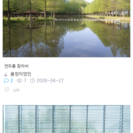
연두를 찾아서
율정이영민
2
7
2026-04-27
선택