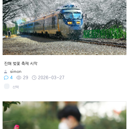
진해 벚꽃 축제 시작
simon
4
29
2026-03-27
선택