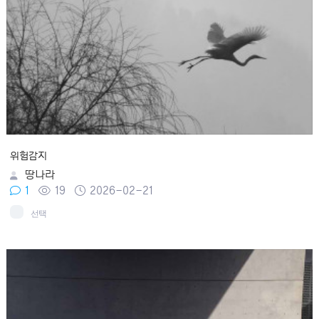
위험감지
땅나라
1
19
2026-02-21
선택