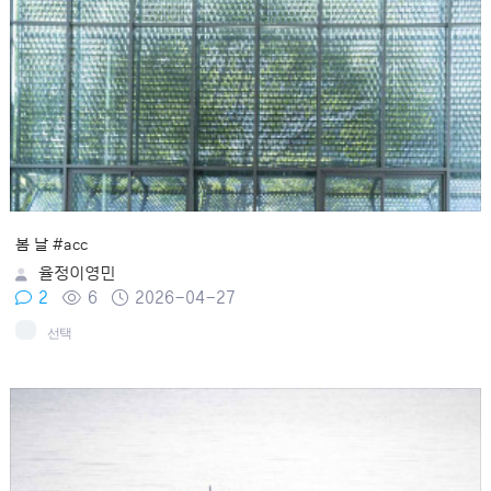
봄 날 #acc
율정이영민
2
6
2026-04-27
선택