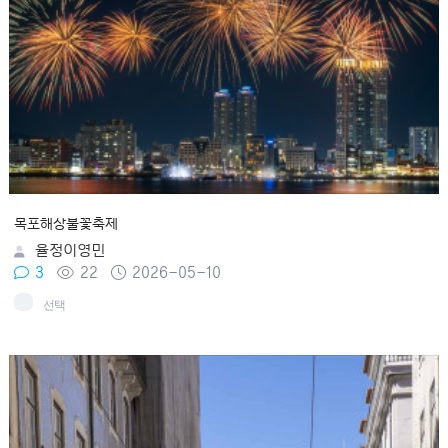
목포해상불꽃축제
율정이영민
3
22
2026-05-10
선택