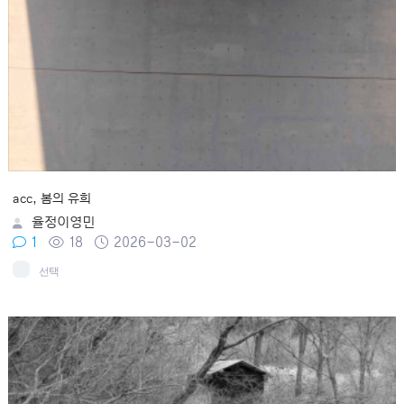
acc, 봄의 유희
율정이영민
1
18
2026-03-02
선택