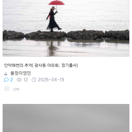
안악해변의 추억( 광사동 야유회. 정기출사)
율정이영민
2
12
2026-04-19
선택