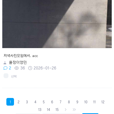
저녁사진모임에서. acc
율정이영민
2
36
2026-01-26
선택
1
2
3
4
5
6
7
8
9
10
11
12
13
14
15