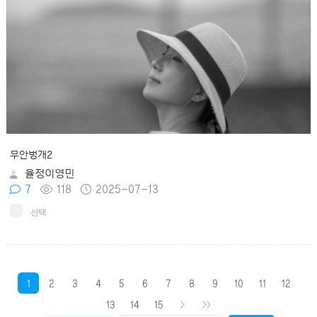
무안벙개2
율정이영민
7
118
2025-07-13
선택
1
2
3
4
5
6
7
8
9
10
11
12
13
14
15