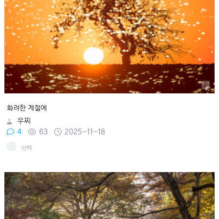
화려한 계절에
우찌
4
63
2025-11-18
선택