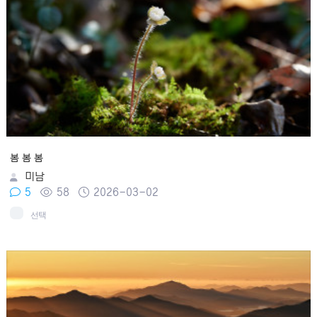
봄 봄 봄
미남
5
58
2026-03-02
선택