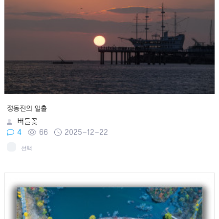
정동진의 일출
버들꽃
4
66
2025-12-22
선택