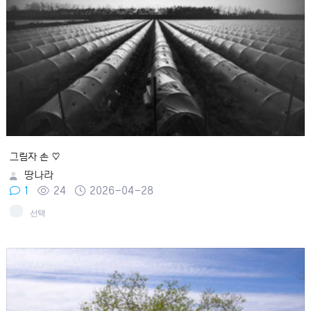
그림자 손 ♡
땅나라
1
24
2026-04-28
선택