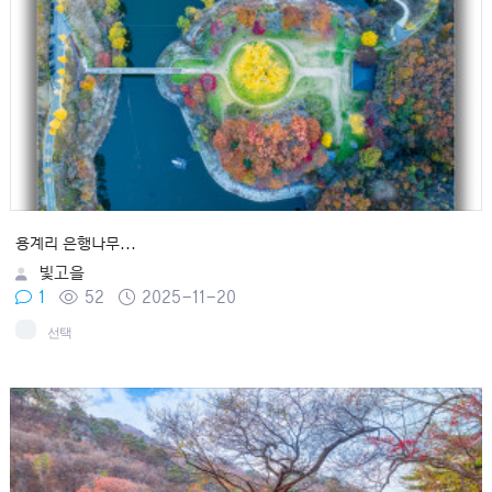
용계리 은행나무...
빛고을
1
52
2025-11-20
선택