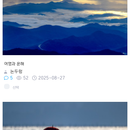
여명과 운해
논두렁
5
52
2025-08-27
선택