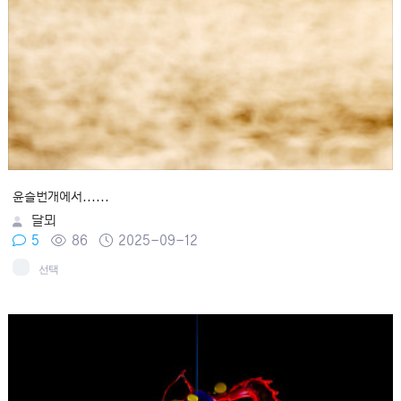
윤슬번개에서......
달뫼
5
86
2025-09-12
선택