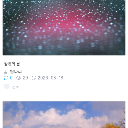
창밖의 봄
땅나라
0
29
2026-03-18
선택