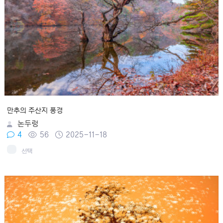
만추의 주산지 풍경
논두렁
4
56
2025-11-18
선택