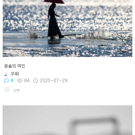
윤슬의 여인
우찌
4
84
2025-07-29
선택