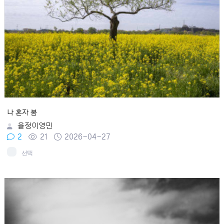
나 혼자 봄
율정이영민
2
21
2026-04-27
선택