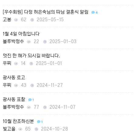
[우수회원] 다정 허은숙님의 따님 결혼식 알림
4
고봉
62
2025-05-15
1월 4일 아침입니다
블루박정수
22
2025-01-03
멋진 한 해가 되시길 바랍니다.
우찌
14
2025-01-01
광사동 로고
우찌
43
2024-11-27
광사동 표찰
1
블루박정수
77
2024-11-07
10월 찬조하신분
1
빛고을
65
2024-10-28