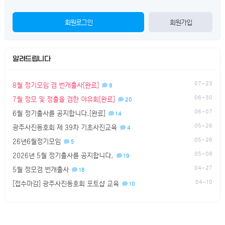
회원로그인
회원가입
알려드립니다
07-23
8월 정기모임 겸 번개출사[완료]
8
06-30
7월 정모 및 정출을 겸한 야유회[완료]
20
06-07
6월 정기출사를 공지합니다.[완료]
14
05-26
광주사진동호회 제 39차 기초사진교육
4
05-26
26년6월정기모임
5
05-08
2026년 5월 정기출사를 공지합니다.
19
04-27
5월 정모겸 번개출사
18
04-10
[접수마감] 광주사진동호회 포토샵 교육
10