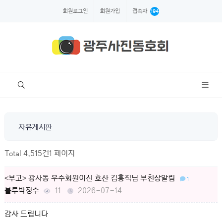
회원로그인
회원가입
접속자
194
자유게시판
Total 4,515건
1 페이지
<부고> 광사동 우수회원이신 호산 김홍직님 부친상알림
1
블루박정수
11
2026-07-14
감사 드립니다