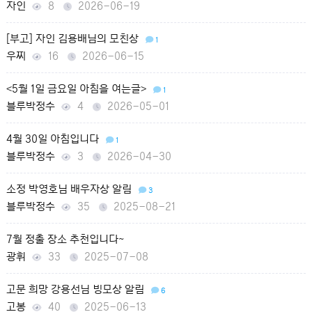
자인
8
2026-06-19
[부고] 자인 김용배님의 모친상
1
우찌
16
2026-06-15
<5월 1일 금요일 아침을 여는글>
1
블루박정수
4
2026-05-01
4월 30일 아침입니다
1
블루박정수
3
2026-04-30
소정 박영호님 배우자상 알림
3
블루박정수
35
2025-08-21
7월 정출 장소 추천입니다~
광휘
33
2025-07-08
고문 희망 강용선님 빙모상 알림
6
고봉
40
2025-06-13